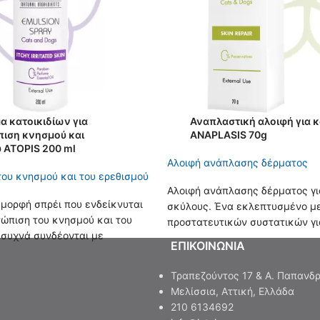
 κατοικιδίων για
Αναπλαστική αλοιφή για κ
πιση κνησμού και
ANAPLASIS 70g
 ATOPIS 200 ml
Aλοιφή ανάπλασης δέρματος
του κνησμού και του ερεθισμού
Aλοιφή ανάπλασης δέρματος γι
μορφή σπρέι που ενδείκνυται
σκύλους. Ένα εκλεπτυσμένο μ
τώπιση του κνησμού και του
προστατευτικών συστατικών γι
 συχνά συνδέονται με
Ιδανική για βαθιά κοψίματα, κα
EΠΙΚΟΙΝΩΝΙΑ
ταστάσεις σε σκύλους και
επούλωση πληγών.
Τραπεζούντος 17 & Α. Παπανδρ
Μελίσσια, Αττική, Eλλάδα
210 6134692