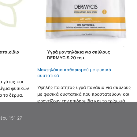
ατοικίδια
Υγρά μαντηλάκια για σκύλους
DERMYCIS 20 τεμ.
Μαντηλάκια καθαρισμού με φυσικά
συστατικά
α γάτες και
Υψηλής ποιότητας υγρά πανάκια για σκύλους
είγμα φυσικών
με φυσικά συστατικά που προστατεύουν και
α το δέρμα.
φροντίζουν την επιδερμίδα και το τρίχωμά
ψίματα και
τους. Συστήνονται ιδιαίτερα για τον
καθημερινό καθαρισμό και την ανακούφιση
έου 151 27
των πελμάτων τους.