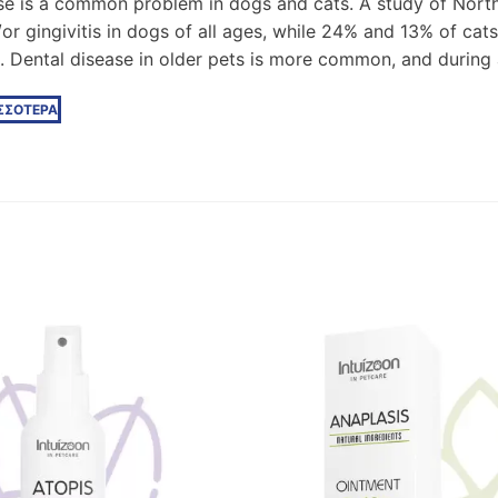
se is a common problem in dogs and cats. A study of Nor
or gingivitis in dogs of all ages, while 24% and 13% of cats
1. Dental disease in older pets is more common, and during 
ΙΣΣΟΤΕΡΑ