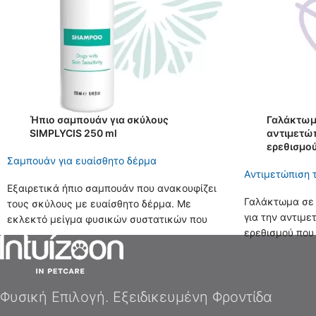
Ήπιο σαμπουάν για σκύλους
Γαλάκτωμα
SIMPLYCIS 250 ml
αντιμετώ
ερεθισμού
Σαμπουάν για ευαίσθητο δέρμα
Aντιμετώπιση 
Εξαιρετικά ήπιο σαμπουάν που ανακουφίζει
Γαλάκτωμα σε 
τους σκύλους με ευαίσθητο δέρμα. Με
για την αντιμε
εκλεκτό μείγμα φυσικών συστατικών που
ερεθισμού που
ενυδατώνει, προστατεύει και φροντίζει την
αλλεργικές κα
υγεία και την εμφάνιση του δέρματος του
γάτες.
σκύλου σας.
Φυσική Επιλογή. Εξειδικευμένη Φροντίδα