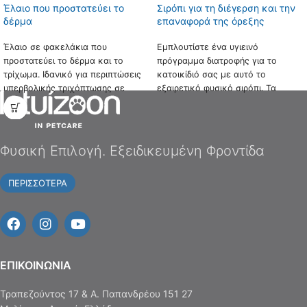
Έλαιο που προστατεύει το
Σιρόπι για τη διέγερση και την
δέρμα
επαναφορά της όρεξης
Έλαιο σε φακελάκια που
Εμπλουτίστε ένα υγιεινό
προστατεύει το δέρμα και το
πρόγραμμα διατροφής για το
τρίχωμα. Ιδανικό για περιπτώσεις
κατοικίδιό σας με αυτό το
υπερβολικής τριχόπτωσης σε
εξαιρετικό φυσικό σιρόπι. Τα
σκύλους και γάτες. Ένα μοναδικό
βότανα που περιέχει διεγείρουν
μείγμα από έλαιο
την όρεξη, καταπραΰνουν και
νυχτολούλουδου, σπόρο
ανακουφίζουν από στομαχικές
φραγκοστάφυλου, ιχθυέλαιο και
διαταραχές.
Φυσική Επιλογή. Εξειδικευμένη Φροντίδα
ψευδάργυρο που βελτιώνει αισθητά
και διατηρεί την υγεία του
ΠΕΡΙΣΣΟΤΕΡΑ
δέρματος και του τριχώματος του
κατοικίδιου ζώου.
EΠΙΚΟΙΝΩΝΙΑ
Τραπεζούντος 17 & Α. Παπανδρέου 151 27