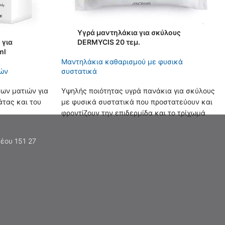
Υγρά μαντηλάκια για σκύλους
 για
DERMYCIS 20 τεμ.
ml
Μαντηλάκια καθαρισμού με φυσικά
ιών
συστατικά
ων ματιών για
Υψηλής ποιότητας υγρά πανάκια για σκύλους
άτας και του
με φυσικά συστατικά που προστατεύουν και
φροντίζουν την επιδερμίδα και το τρίχωμά
τους. Συστήνονται ιδιαίτερα για τον
καθημερινό καθαρισμό και την ανακούφιση
έου 151 27
των πελμάτων τους.