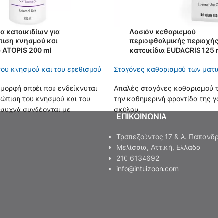
 κατοικιδίων για
Λοσιόν καθαρισμού
πιση κνησμού και
περιοφθαλμικής περιοχής
 ATOPIS 200 ml
κατοικίδια EUDACRIS 125 
του κνησμού και του ερεθισμού
Σταγόνες καθαρισμού των ματ
μορφή σπρέι που ενδείκνυται
Απαλές σταγόνες καθαρισμού τ
τώπιση του κνησμού και του
την καθημερινή φροντίδα της γ
 συχνά συνδέονται με
σκύλου.
EΠΙΚΟΙΝΩΝΙΑ
ταστάσεις σε σκύλους και
Τραπεζούντος 17 & Α. Παπανδρ
Μελίσσια, Αττική, Eλλάδα
210 6134692
info@intuizoon.com