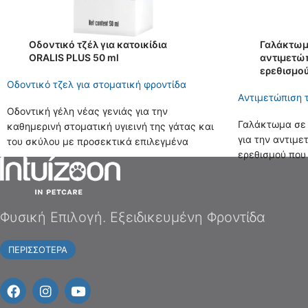
Οδοντικό τζέλ για κατοικίδια
Γαλάκτωμα
ORALIS PLUS 50 ml
αντιμετώ
ερεθισμού
Οδοντικό τζελ για στοματική φροντίδα
Aντιμετώπιση 
Οδοντική γέλη νέας γενιάς για την
Γαλάκτωμα σε 
καθημερινή στοματική υγιεινή της γάτας και
για την αντιμε
του σκύλου με προσεκτικά επιλεγμένα
ερεθισμού που
φυσικά δραστικά συστατικά και postbiotics.
αλλεργικές κα
γάτες.
Φυσική Επιλογή. Εξειδικευμένη Φροντίδα
ΠΕΡΙΣΣΟΤΕΡΑ