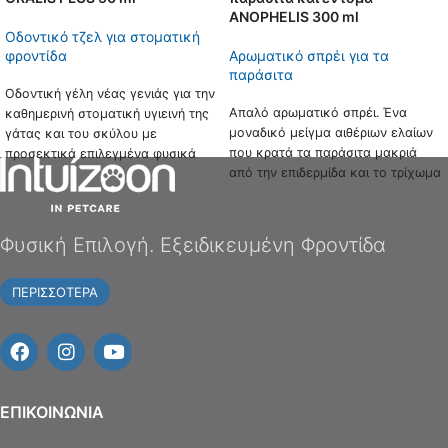
ANOPHELIS 300 ml
Οδοντικό τζελ για στοματική
φροντίδα
Αρωματικό σπρέι για τα
παράσιτα
Οδοντική γέλη νέας γενιάς για την
Απαλό αρωματικό σπρέι. Ένα
καθημερινή στοματική υγιεινή της
μοναδικό μείγμα αιθέριων ελαίων
γάτας και του σκύλου με
που κρατά τα παράσιτα μακριά
προσεκτικά επιλεγμένα φυσικά
από την επιδερμίδα και το τρίχωμα
δραστικά συστατικά και
του σκύλου.
postbiotics.
Φυσική Επιλογή. Εξειδικευμένη Φροντίδα
ΠΕΡΙΣΣΟΤΕΡΑ
EΠΙΚΟΙΝΩΝΙΑ