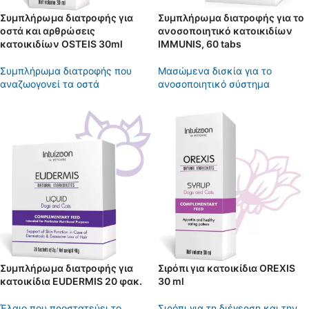
Συμπλήρωμα διατροφής για
Συμπλήρωμα διατροφής για το
οστά και αρθρώσεις
ανοσοποιητικό κατοικιδίων
κατοικιδίων OSTEIS 30ml
IMMUNIS, 60 tabs
Συμπλήρωμα διατροφής που
Μασώμενα δισκία για το
αναζωογονεί τα οστά
ανοσοποιητικό σύστημα
Συμπλήρωμα διατροφής για
Σιρόπι για κατοικίδια OREXIS
κατοικίδια EUDERMIS 20 φακ.
30 ml
Έλαιο που προστατεύει το
Σιρόπι για τη διέγερση και την